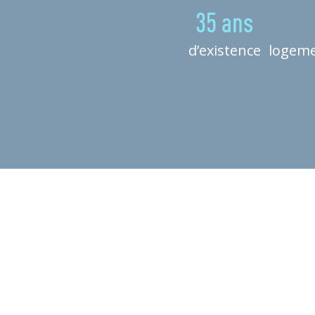
35 ans
d’existence
logeme