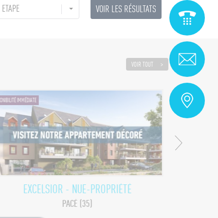
ÉTAPE
VOIR TOUT
ONIBILITÉ IMMÉDIATE
DISPONIBILITÉ IMMÉDI
EXCELSIOR - NUE-PROPRIÉTÉ
PACÉ (35)