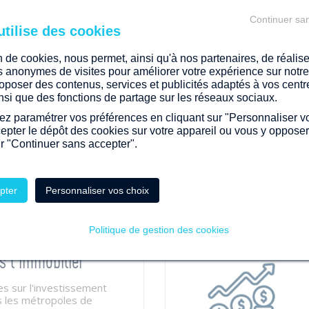
Continuer sa
on de cookies, nous permet, ainsi qu'à nos partenaires, de réalis
CCOMPAGNE
es anonymes de visites pour améliorer votre expérience sur notre 
oposer des contenus, services et publicités adaptés à vos centr
ainsi que des fonctions de partage sur les réseaux sociaux.
z paramétrer vos préférences en cliquant sur "Personnaliser v
e terrain
cepter le dépôt des cookies sur votre appareil ou vous y oppose
ur "Continuer sans accepter".
écialiste de l’aménagement
upe Launay vous propose
de terrains à bâtir,...
pter
Personnaliser vos choix
Politique de gestion des cookies
s l'immobilier
es sur l'investissement
s les métropoles de