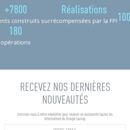
+7800
Réalisations
10
nts construits sur
récompensées par la FPI
180
opérations
RECEVEZ NOS DERNIÈRES
NOUVEAUTÉS
Inscrivez-vous à notre newsletter pour recevoir en exclusivité toutes les
informations du Groupe Launay.