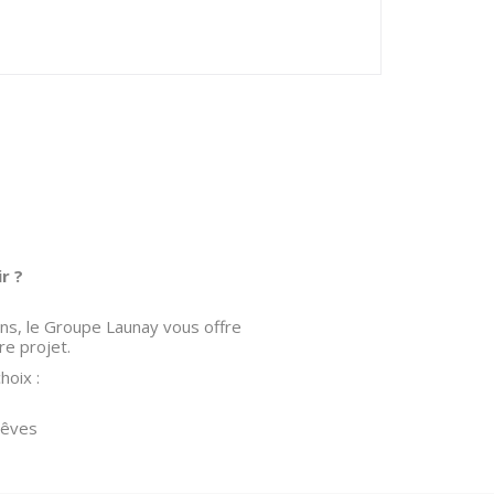
r ?
ons, le Groupe Launay vous offre
e projet.
hoix :
rêves