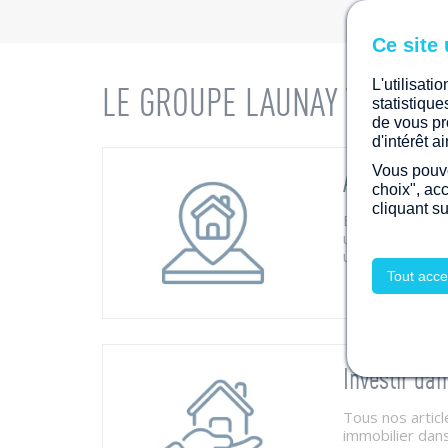
L'utilisati
LE GROUPE LAUNAY
VOUS A
statistiqu
de vous pr
d'intérêt 
Vous pouve
Acheter votr
choix", ac
cliquant s
En tant que sp
urbain, le Gro
une large offre 
Tout acce
Investir dan
Tous nos articl
immobilier dan