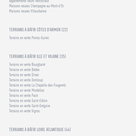
Appartements neufs Vénissieux
Maisons neuves Champagne-au-Mont-d'Or
Maisons neuves Villeurbanne
TERRAINS À BÂTIR CÔTES D'ARMOR (22)
Terrains en vente Perros-Guirec
TERRAINS À BÂTIR ILLE ET VILAINE (35)
Terrains en vente Bourgbarré
Terrains en vente Bédée
Terrains en vente Dinan
Terrains en vente Domloup
Terrains en vente La Chapelle-des-Fougeretz
Terrains en vente Mordelles
Terrains en vente Pacé
Terrains en vente Saint-Erblon
Terrains en vente Saint-Grégoire
Terrains en vente Vignoc
TERRAINS À BÂTIR LOIRE ATLANTIQUE (44)