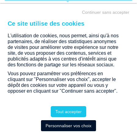
intérieures… Tous nos projets d'immobilier résidentiel sont
situés dans des quartiers privilégiés au sein de communes
APPARTEMENT
Continuer sans accepter
dynamiques.
Laissez-vous séduire et devenez propriétaire d’un bien
LOIRE ATLANTIQUE (44)
immobilier neuf en Bretagne, Pays de la Loire, Nouvelle-
Aquitaine ou Rhône-Alpes.
L'utilisation de cookies, nous permet, ainsi qu'à nos
partenaires, de réaliser des statistiques anonymes
CARQUEFOU
de visites pour améliorer votre expérience sur notre
site, de vous proposer des contenus, services et
publicités adaptés à vos centres d'intérêt ainsi que
TRANCHE DE PRIX
des fonctions de partage sur les réseaux sociaux.
Vous pouvez paramétrer vos préférences en
ÉTAPE
cliquant sur "Personnaliser vos choix", accepter le
dépôt des cookies sur votre appareil ou vous y
opposer en cliquant sur "Continuer sans accepter".
1 PROGRAMME DISPONIBLE
NOUVEAUTÉ
Tout accepter
Personnaliser vos choix