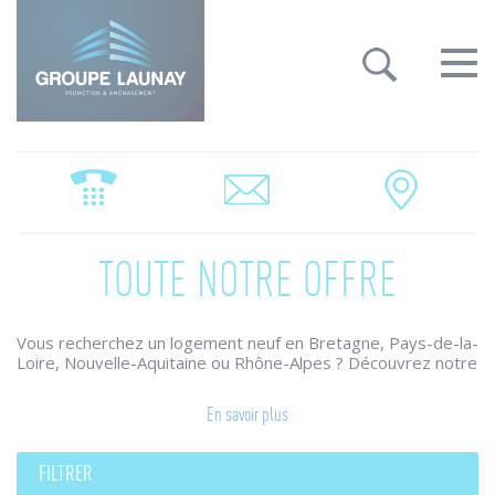
Groupe Launay: gestion des cookies
Toggle
navigat
TOUTE NOTRE OFFRE
Vous recherchez un logement neuf en Bretagne, Pays-de-la-
Loire, Nouvelle-Aquitaine ou Rhône-Alpes ? Découvrez notre
large choix de programmes immobiliers.
Le Groupe Launay conjugue ses savoir-faire pour construire
En savoir plus
des maisons individuelles et appartements neufs qui
répondent à vos attentes et vos envies.
Des résidences neuves qui combinent architecture raffinée,
FILTRER
prestations de qualité, harmonie des ambiances