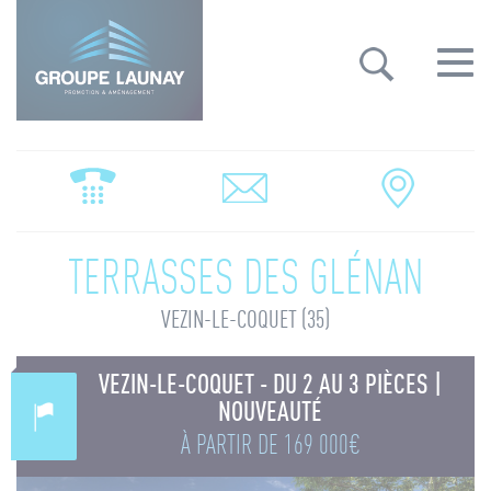
Groupe Launay: gestion des cookies
Toggle
navigat
TERRASSES DES GLÉNAN
VEZIN-LE-COQUET (35)
VEZIN-LE-COQUET - DU 2 AU 3 PIÈCES |
NOUVEAUTÉ
À PARTIR DE
169 000€