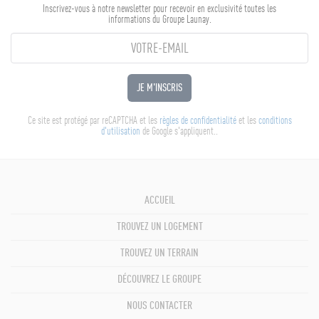
Inscrivez-vous à notre newsletter pour recevoir en exclusivité toutes les
informations du Groupe Launay.
JE M'INSCRIS
Ce site est protégé par reCAPTCHA et les
règles de confidentialité
et les
conditions
d'utilisation
de Google s'appliquent..
ACCUEIL
TROUVEZ UN LOGEMENT
TROUVEZ UN TERRAIN
DÉCOUVREZ LE GROUPE
NOUS CONTACTER