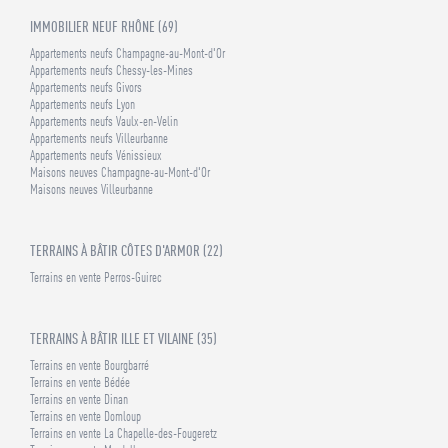
IMMOBILIER NEUF RHÔNE (69)
Appartements neufs Champagne-au-Mont-d'Or
Appartements neufs Chessy-les-Mines
Appartements neufs Givors
Appartements neufs Lyon
Appartements neufs Vaulx-en-Velin
Appartements neufs Villeurbanne
Appartements neufs Vénissieux
Maisons neuves Champagne-au-Mont-d'Or
Maisons neuves Villeurbanne
TERRAINS À BÂTIR CÔTES D'ARMOR (22)
Terrains en vente Perros-Guirec
TERRAINS À BÂTIR ILLE ET VILAINE (35)
Terrains en vente Bourgbarré
Terrains en vente Bédée
Terrains en vente Dinan
Terrains en vente Domloup
Terrains en vente La Chapelle-des-Fougeretz