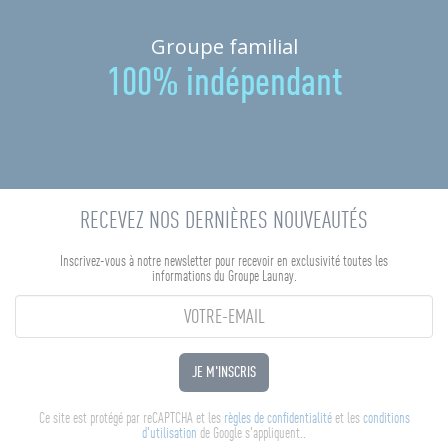
Groupe familial
100% indépendant
RECEVEZ NOS DERNIÈRES NOUVEAUTÉS
Inscrivez-vous à notre newsletter pour recevoir en exclusivité toutes les
informations du Groupe Launay.
JE M'INSCRIS
Ce site est protégé par reCAPTCHA et les
règles de confidentialité
et les
conditions
d'utilisation
de Google s'appliquent..