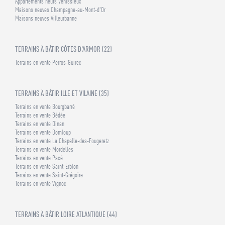
Appartements neufs Vénissieux
Maisons neuves Champagne-au-Mont-d'Or
Maisons neuves Villeurbanne
TERRAINS À BÂTIR CÔTES D'ARMOR (22)
Terrains en vente Perros-Guirec
TERRAINS À BÂTIR ILLE ET VILAINE (35)
Terrains en vente Bourgbarré
Terrains en vente Bédée
Terrains en vente Dinan
Terrains en vente Domloup
Terrains en vente La Chapelle-des-Fougeretz
Terrains en vente Mordelles
Terrains en vente Pacé
Terrains en vente Saint-Erblon
Terrains en vente Saint-Grégoire
Terrains en vente Vignoc
TERRAINS À BÂTIR LOIRE ATLANTIQUE (44)