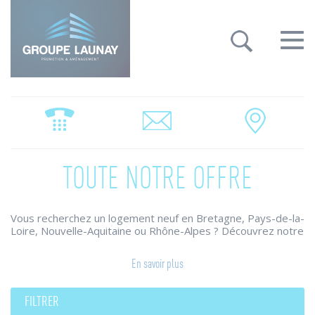
Groupe Launay: gestion des cookies
Toggle
navigat
TOUTE NOTRE OFFRE
Vous recherchez un logement neuf en Bretagne, Pays-de-la-
Loire, Nouvelle-Aquitaine ou Rhône-Alpes ? Découvrez notre
large choix de programmes immobiliers.
Le Groupe Launay conjugue ses savoir-faire pour construire
En savoir plus
des maisons individuelles et appartements neufs qui
répondent à vos attentes et vos envies.
Des résidences neuves qui combinent architecture raffinée,
FILTRER
prestations de qualité, harmonie des ambiances