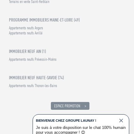
Terrains en vente Saint-Herblain
PROGRAMME IMMOBILIERS MAINE-ET-LOIRE (49)
Appartements neufs Angers
Appartements neufs Avrillé
IMMOBILIER NEUF AIN (1)
Appartements neufs Prévessin-Moëns
IMMOBILIER NEUF HAUTE-SAVOIE (74)
Appartements neufs Thonon-les-Bains
ESPACE PROMOTION
RECRUTEMENT
ACCÉDER
BIENVENUE CHEZ GROUPE LAUNAY !
Je suis à votre disposition sur le chat 100% humain
pour vous accompagner !
😊