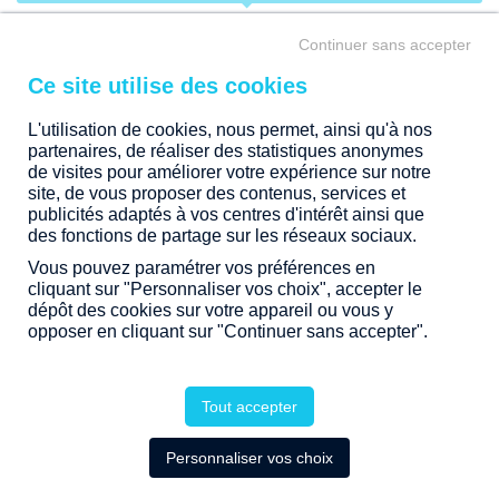
intérieures… Tous nos projets d'immobilier résidentiel sont
situés dans des quartiers privilégiés au sein de communes
APPARTEMENT
Continuer sans accepter
dynamiques.
Laissez-vous séduire et devenez propriétaire d’un bien
GIRONDE (33)
immobilier neuf en Bretagne, Pays de la Loire, Nouvelle-
Aquitaine ou Rhône-Alpes.
L'utilisation de cookies, nous permet, ainsi qu'à nos
partenaires, de réaliser des statistiques anonymes
ANDERNOS-LES-BAINS
de visites pour améliorer votre expérience sur notre
site, de vous proposer des contenus, services et
publicités adaptés à vos centres d'intérêt ainsi que
TRANCHE DE PRIX
des fonctions de partage sur les réseaux sociaux.
Vous pouvez paramétrer vos préférences en
ÉTAPE
cliquant sur "Personnaliser vos choix", accepter le
dépôt des cookies sur votre appareil ou vous y
opposer en cliquant sur "Continuer sans accepter".
1 PROGRAMME DISPONIBLE
EN TRAVAUX
Tout accepter
Personnaliser vos choix