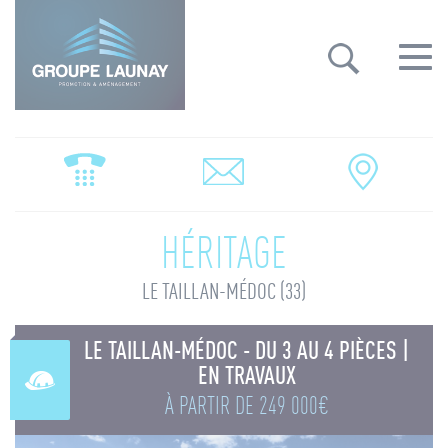
Groupe Launay: gestion des cookies
Toggle
navigat
HÉRITAGE
LE TAILLAN-MÉDOC (33)
LE TAILLAN-MÉDOC - DU 3 AU 4 PIÈCES |
EN TRAVAUX
À PARTIR DE
249 000€