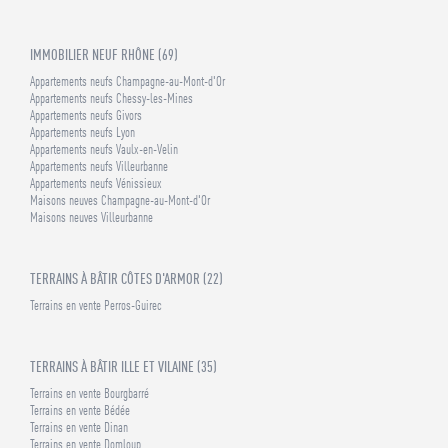
IMMOBILIER NEUF RHÔNE (69)
Appartements neufs Champagne-au-Mont-d'Or
Appartements neufs Chessy-les-Mines
Appartements neufs Givors
Appartements neufs Lyon
Appartements neufs Vaulx-en-Velin
Appartements neufs Villeurbanne
Appartements neufs Vénissieux
Maisons neuves Champagne-au-Mont-d'Or
Maisons neuves Villeurbanne
TERRAINS À BÂTIR CÔTES D'ARMOR (22)
Terrains en vente Perros-Guirec
TERRAINS À BÂTIR ILLE ET VILAINE (35)
Terrains en vente Bourgbarré
Terrains en vente Bédée
Terrains en vente Dinan
Terrains en vente Domloup