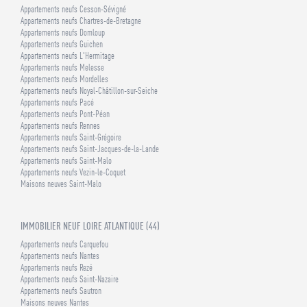
Appartements neufs Cesson-Sévigné
Appartements neufs Chartres-de-Bretagne
Appartements neufs Domloup
Appartements neufs Guichen
Appartements neufs L'Hermitage
Appartements neufs Melesse
Appartements neufs Mordelles
Appartements neufs Noyal-Châtillon-sur-Seiche
Appartements neufs Pacé
Appartements neufs Pont-Péan
Appartements neufs Rennes
Appartements neufs Saint-Grégoire
Appartements neufs Saint-Jacques-de-la-Lande
Appartements neufs Saint-Malo
Appartements neufs Vezin-le-Coquet
Maisons neuves Saint-Malo
IMMOBILIER NEUF LOIRE ATLANTIQUE (44)
Appartements neufs Carquefou
Appartements neufs Nantes
Appartements neufs Rezé
Appartements neufs Saint-Nazaire
Appartements neufs Sautron
Maisons neuves Nantes