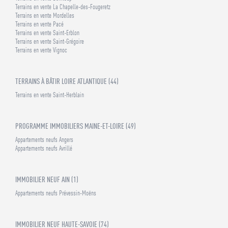
Terrains en vente La Chapelle-des-Fougeretz
Terrains en vente Mordelles
Terrains en vente Pacé
Terrains en vente Saint-Erblon
Terrains en vente Saint-Grégoire
Terrains en vente Vignoc
TERRAINS À BÂTIR LOIRE ATLANTIQUE (44)
Terrains en vente Saint-Herblain
PROGRAMME IMMOBILIERS MAINE-ET-LOIRE (49)
Appartements neufs Angers
Appartements neufs Avrillé
IMMOBILIER NEUF AIN (1)
Appartements neufs Prévessin-Moëns
IMMOBILIER NEUF HAUTE-SAVOIE (74)