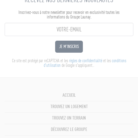
RECEVEZ NOS DERNIÈRES NOUVEAUTÉS
Inscrivez-vous à notre newsletter pour recevoir en exclusivité toutes les
informations du Groupe Launay.
JE M'INSCRIS
Ce site est protégé par reCAPTCHA et les
règles de confidentialité
et les
conditions
d'utilisation
de Google s'appliquent..
ACCUEIL
TROUVEZ UN LOGEMENT
TROUVEZ UN TERRAIN
DÉCOUVREZ LE GROUPE