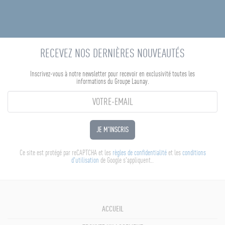
RECEVEZ NOS DERNIÈRES NOUVEAUTÉS
Inscrivez-vous à notre newsletter pour recevoir en exclusivité toutes les
informations du Groupe Launay.
JE M'INSCRIS
Ce site est protégé par reCAPTCHA et les
règles de confidentialité
et les
conditions
d'utilisation
de Google s'appliquent..
ACCUEIL