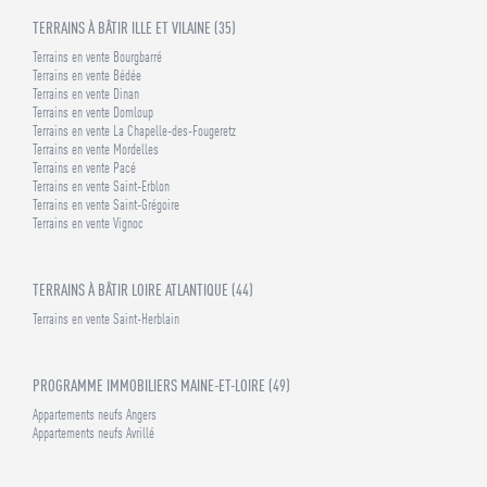
TERRAINS À BÂTIR ILLE ET VILAINE (35)
Terrains en vente Bourgbarré
Terrains en vente Bédée
Terrains en vente Dinan
Terrains en vente Domloup
Terrains en vente La Chapelle-des-Fougeretz
Terrains en vente Mordelles
Terrains en vente Pacé
Terrains en vente Saint-Erblon
Terrains en vente Saint-Grégoire
Terrains en vente Vignoc
TERRAINS À BÂTIR LOIRE ATLANTIQUE (44)
Terrains en vente Saint-Herblain
PROGRAMME IMMOBILIERS MAINE-ET-LOIRE (49)
Appartements neufs Angers
Appartements neufs Avrillé