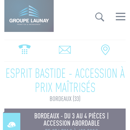
Groupe Launay: gestion des cookies
Toggle
navigat
ESPRIT BASTIDE - ACCESSION À
PRIX MAÎTRISÉS
BORDEAUX (33)
BORDEAUX - DU 3 AU 4 PIÈCES |
ACCESSION ABORDABLE