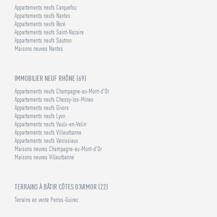
Appartements neufs Carquefou
Appartements neufs Nantes
Appartements neufs Rezé
Appartements neufs Saint-Nazaire
Appartements neufs Sautron
Maisons neuves Nantes
IMMOBILIER NEUF RHÔNE (69)
Appartements neufs Champagne-au-Mont-d'Or
Appartements neufs Chessy-les-Mines
Appartements neufs Givors
Appartements neufs Lyon
Appartements neufs Vaulx-en-Velin
Appartements neufs Villeurbanne
Appartements neufs Vénissieux
Maisons neuves Champagne-au-Mont-d'Or
Maisons neuves Villeurbanne
TERRAINS À BÂTIR CÔTES D'ARMOR (22)
Terrains en vente Perros-Guirec