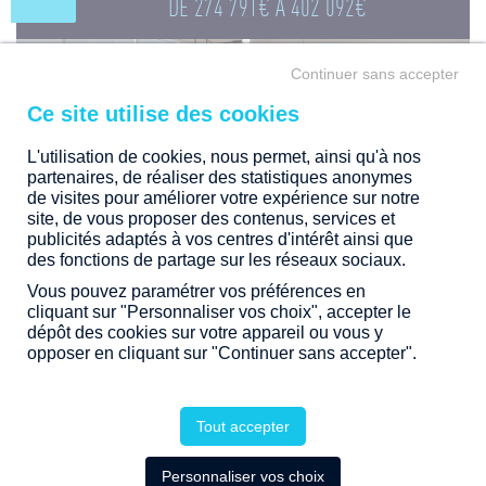
DE
274 791€
À
402 092€
Continuer sans accepter
L'utilisation de cookies, nous permet, ainsi qu'à nos
partenaires, de réaliser des statistiques anonymes
de visites pour améliorer votre expérience sur notre
site, de vous proposer des contenus, services et
publicités adaptés à vos centres d'intérêt ainsi que
des fonctions de partage sur les réseaux sociaux.
Vous pouvez paramétrer vos préférences en
cliquant sur "Personnaliser vos choix", accepter le
dépôt des cookies sur votre appareil ou vous y
EN DIRECT DES TRAVAUX
opposer en cliquant sur "Continuer sans accepter".
Tout accepter
APPELEZ-NOUS
Personnaliser vos choix