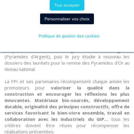
l’objectif de réussir la subtile alchimie pour poursuivre le
Tout accepter
développement de la Ville sans rupture.
Personnaliser vos choix
PYRAMIDES D’OR : UNE DISTINCTION MAJEURE EN IMMOBILIER NEUF
Chaque année, le concours des Pyramides d’Or, organisé
Politique de gestion des cookies
par la
Fédération des Promoteurs Immobiliers
(FPI)
récompense
les plus belles réalisations
. Dans un premier
temps, une cérémonie est organisée au niveau régional
(Pyramides d'Argent), puis le jury étudie à nouveau les
dossiers des lauréats pour la remise des Pyramides d'Or au
niveau national.
La FPI et ses partenaires récompensent chaque année les
promoteurs pour
valoriser la qualité dans la
construction et encourager les réflexions les plus
innovantes. Matériaux bio-sourcés, développement
durable, originalité des principes constructifs, offre de
services favorisant le bien-vivre ensemble, travail en
collaboration avec les industriels du GIP…
tous les
critères doivent être réunis pour récompenser les
réalisations présentées.