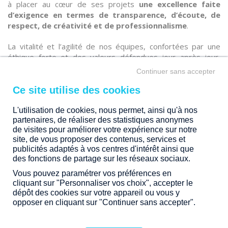
à placer au cœur de ses projets
une excellence faite
d’exigence en termes de transparence, d’écoute, de
respect, de créativité et de professionnalisme
.
La vitalité et l’agilité de nos équipes, confortées par une
éthique forte et des valeurs défendues jour après jour,
concourent à
l’émergence de la qualité et à la
Continuer sans accepter
valorisation des services et d’écoute apportées à nos
clients.
L'utilisation de cookies, nous permet, ainsi qu'à nos
UN ENGAGEMENT FORT POUR UNE VILLE DURABLE
partenaires, de réaliser des statistiques anonymes
En qualité de promoteur immobilier passionné d’architecture
de visites pour améliorer votre expérience sur notre
et d’urbanisme, il est très enthousiasmant pour le Groupe
site, de vous proposer des contenus, services et
LAUNAY de s’inscrire dans
une vision et une volonté
publicités adaptés à vos centres d'intérêt ainsi que
politique forte de fabrication écologique de la Ville,
des fonctions de partage sur les réseaux sociaux.
très présentes dans le présent projet.
Vous pouvez paramétrer vos préférences en
cliquant sur "Personnaliser vos choix", accepter le
C’est également passionnant pour un maître d’ouvrage
dépôt des cookies sur votre appareil ou vous y
engagé comme le Groupe LAUNAY, de
s’inscrire dans un
opposer en cliquant sur "Continuer sans accepter".
territoire riche de son histoire, de son patrimoine, de
ses pratiques urbaines, culturelles et sociales
, dans