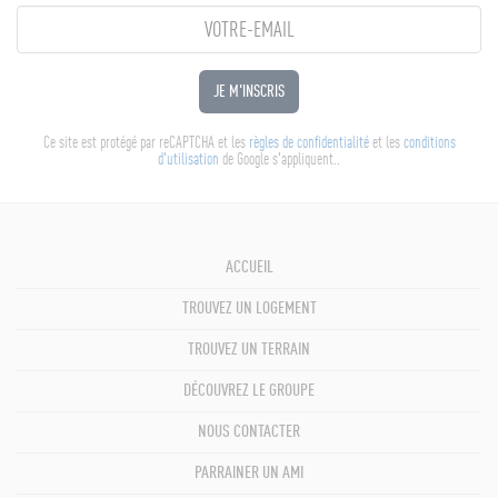
JE M'INSCRIS
Ce site est protégé par reCAPTCHA et les
règles de confidentialité
et les
conditions
d'utilisation
de Google s'appliquent..
ACCUEIL
TROUVEZ UN LOGEMENT
TROUVEZ UN TERRAIN
DÉCOUVREZ LE GROUPE
NOUS CONTACTER
PARRAINER UN AMI