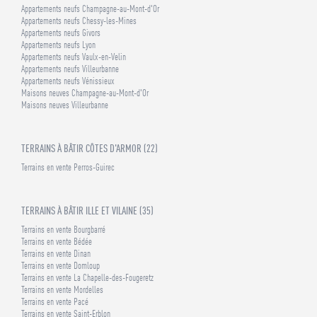
Appartements neufs Champagne-au-Mont-d'Or
Appartements neufs Chessy-les-Mines
Appartements neufs Givors
Appartements neufs Lyon
Appartements neufs Vaulx-en-Velin
Appartements neufs Villeurbanne
Appartements neufs Vénissieux
Maisons neuves Champagne-au-Mont-d'Or
Maisons neuves Villeurbanne
TERRAINS À BÂTIR CÔTES D'ARMOR (22)
Terrains en vente Perros-Guirec
TERRAINS À BÂTIR ILLE ET VILAINE (35)
Terrains en vente Bourgbarré
Terrains en vente Bédée
Terrains en vente Dinan
Terrains en vente Domloup
Terrains en vente La Chapelle-des-Fougeretz
Terrains en vente Mordelles
Terrains en vente Pacé
Terrains en vente Saint-Erblon