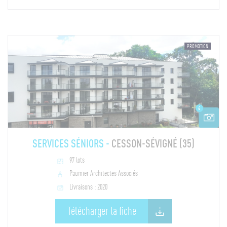
PROMOTION
4
SERVICES SÉNIORS -
CESSON-SÉVIGNÉ (35)
97 lots
Paumier Architectes Associés
Livraisons : 2020
Télécharger la fiche