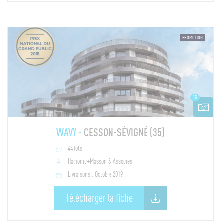
PROMOTION
15
WAVY -
CESSON-SÉVIGNÉ (35)
44 lots
Hamonic+Masson & Associés
Livraisons : Octobre 2019
Télécharger la fiche