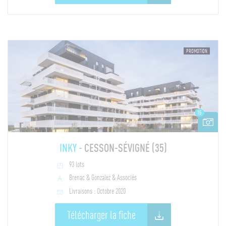
PROMOTION
15
INKY -
CESSON-SÉVIGNÉ (35)
93 lots
Brenac & Gonzalez & Associés
Livraisons : Octobre 2020
Télécharger la fiche