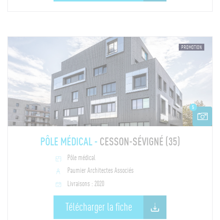
PROMOTION
5
PÔLE MÉDICAL -
CESSON-SÉVIGNÉ (35)
Pôle médical
Paumier Architectes Associés
Livraisons : 2020
Télécharger la fiche