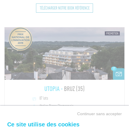
TÉLÉCHARGER NOTRE BOOK RÉFÉRENCE
PROMOTION
17
UTOPIA -
BRUZ (35)
87 lots
Atelier Pierre Champenois
Continuer sans accepter
Livraisons : Juin 2021
Télécharger la fiche