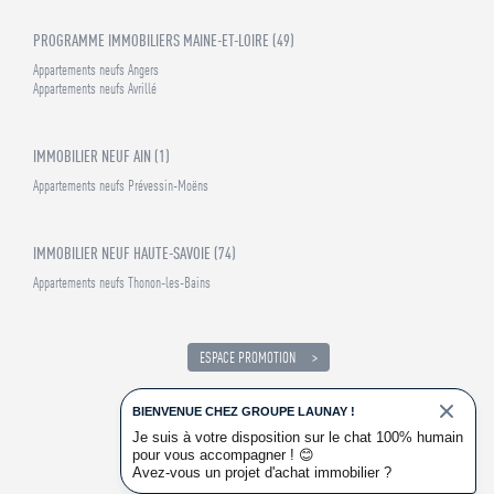
PROGRAMME IMMOBILIERS MAINE-ET-LOIRE (49)
Appartements neufs Angers
Appartements neufs Avrillé
IMMOBILIER NEUF AIN (1)
Appartements neufs Prévessin-Moëns
IMMOBILIER NEUF HAUTE-SAVOIE (74)
Appartements neufs Thonon-les-Bains
ESPACE PROMOTION
RECRUTEMENT
ACCÉDER
BIENVENUE CHEZ GROUPE LAUNAY !
Je suis à votre disposition sur le chat 100% humain
pour vous accompagner !
😊
SUIVEZ-NOUS
Avez-vous un projet d'achat immobilier ?