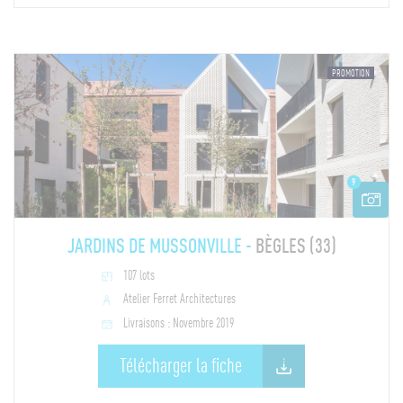
PROMOTION
9
JARDINS DE MUSSONVILLE -
BÈGLES (33)
107 lots
Atelier Ferret Architectures
Livraisons : Novembre 2019
Télécharger la fiche