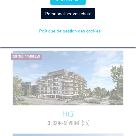
Personnaliser vos choix
CITY'ZEN CESSON-SÉVIGNÉ
Politique de gestion des cookies
CESSON-SÉVIGNÉ (35)
DISPONIBILITÉ IMMÉDIATE
HOLY
CESSON-SÉVIGNÉ (35)