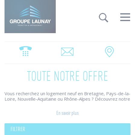
Groupe Launay: gestion des cookies
Toggle
navigat
TOUTE NOTRE OFFRE
Vous recherchez un logement neuf en Bretagne, Pays-de-la-
Loire, Nouvelle-Aquitaine ou Rhône-Alpes ? Découvrez notre
large choix de programmes immobiliers.
Le Groupe Launay conjugue ses savoir-faire pour construire
En savoir plus
des maisons individuelles et appartements neufs qui
répondent à vos attentes et vos envies.
Des résidences neuves qui combinent architecture raffinée,
FILTRER
prestations de qualité, harmonie des ambiances