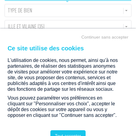
intérieures… Tous nos projets d'immobilier résidentiel sont
situés dans des quartiers privilégiés au sein de communes
TYPE DE BIEN
dynamiques.
Laissez-vous séduire et devenez propriétaire d’un bien
ILLE ET VILAINE (35)
immobilier neuf en Bretagne, Pays de la Loire, Nouvelle-
Aquitaine ou Rhône-Alpes.
Continuer sans accepter
CESSON-SÉVIGNÉ
TRANCHE DE PRIX
L'utilisation de cookies, nous permet, ainsi qu'à nos
partenaires, de réaliser des statistiques anonymes
de visites pour améliorer votre expérience sur notre
ÉTAPE
site, de vous proposer des contenus, services et
publicités adaptés à vos centres d'intérêt ainsi que
des fonctions de partage sur les réseaux sociaux.
4 PROGRAMMES DISPONIBLES
Vous pouvez paramétrer vos préférences en
cliquant sur "Personnaliser vos choix", accepter le
dépôt des cookies sur votre appareil ou vous y
EN TRAVAUX
opposer en cliquant sur "Continuer sans accepter".
Tout accepter