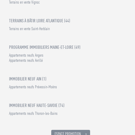
Terrains en vente Vignoc
TERRAINS À BÂTIR LOIRE ATLANTIQUE (44)
Terrains en vente Saint-Herblain
PROGRAMME IMMOBILIERS MAINE-ET-LOIRE (49)
Appartements neufs Angers
Appartements neufs Avrillé
IMMOBILIER NEUF AIN (1)
Appartements neufs Prévessin-Moëns
IMMOBILIER NEUF HAUTE-SAVOIE (74)
Appartements neufs Thonon-les-Bains
ESPACE PROMOTION