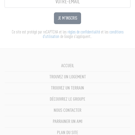
JE M'INSCRIS
Ce site est protégé par reCAPTCHA et les
règles de confidentialité
et les
conditions
d'utilisation
de Google s'appliquent..
ACCUEIL
TROUVEZ UN LOGEMENT
TROUVEZ UN TERRAIN
DÉCOUVREZ LE GROUPE
NOUS CONTACTER
PARRAINER UN AMI
PLAN DU SITE