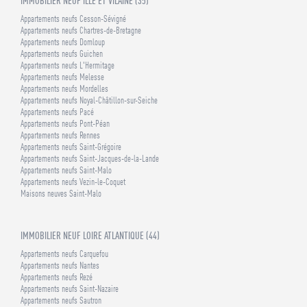
IMMOBILIER NEUF ILLE ET VILAINE (35)
Appartements neufs Cesson-Sévigné
Appartements neufs Chartres-de-Bretagne
Appartements neufs Domloup
Appartements neufs Guichen
Appartements neufs L'Hermitage
Appartements neufs Melesse
Appartements neufs Mordelles
Appartements neufs Noyal-Châtillon-sur-Seiche
Appartements neufs Pacé
Appartements neufs Pont-Péan
Appartements neufs Rennes
Appartements neufs Saint-Grégoire
Appartements neufs Saint-Jacques-de-la-Lande
Appartements neufs Saint-Malo
Appartements neufs Vezin-le-Coquet
Maisons neuves Saint-Malo
IMMOBILIER NEUF LOIRE ATLANTIQUE (44)
Appartements neufs Carquefou
Appartements neufs Nantes
Appartements neufs Rezé
Appartements neufs Saint-Nazaire
Appartements neufs Sautron