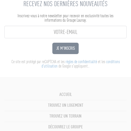
RECEVEZ NOS DERNIÈRES NOUVEAUTÉS
Inscrivez-vous à notre newsletter pour recevoir en exclusivité toutes les
informations du Groupe Launay.
JE M'INSCRIS
Ce site est protégé par reCAPTCHA et les
règles de confidentialité
et les
conditions
d'utilisation
de Google s'appliquent..
ACCUEIL
TROUVEZ UN LOGEMENT
TROUVEZ UN TERRAIN
DÉCOUVREZ LE GROUPE