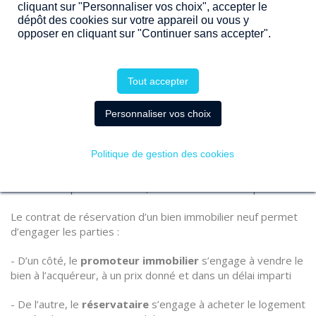
cliquant sur "Personnaliser vos choix", accepter le
dépôt des cookies sur votre appareil ou vous y
opposer en cliquant sur "Continuer sans accepter".
DÉFINITION DU CONTRAT DE RÉSERVATION
EN VEFA
Tout accepter
Personnaliser vos choix
Signer un contrat de réservation en VEFA consiste à réaliser
l’achat de l’appartement
sur plans
. Ce type de contrat est
Politique de gestion des cookies
spécifique à l’achat d’un logement neuf non encore construit
ou en cours de construction. Comme l’appartement est
inachevé ou pas encore bâti, l’achat se réalise sur plans.
Le contrat de réservation d’un bien immobilier neuf permet
d’engager les parties :
- D’un côté, le
promoteur immobilier
s’engage à vendre le
bien à l’acquéreur, à un prix donné et dans un délai imparti
- De l’autre, le
réservataire
s’engage à acheter le logement