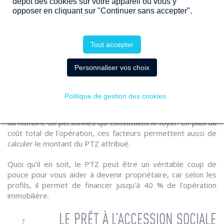
dépôt des cookies sur votre appareil ou vous y
Le PTZ concerne les primo-accédants
opposer en cliquant sur "Continuer sans accepter".
Le PTZ concerne l’achat d’une résidence principale
Le bien doit être neuf et il doit s’agir de sa première
utilisation
Tout accepter
Le PTZ peut aussi être attribué pour la réhabilitation
d’un bien non destiné à l’habitation en un logement
Personnaliser vos choix
Outre ces conditions générales, l’attribution du prêt à taux
zéro dépend aussi du profil du demandeur. En effet, son
Politique de gestion des cookies
revenu fiscal de référence ne doit pas excéder un certain
plafond, qui évolue en fonction de la zone géographique et
du nombre de personnes qui constituent le foyer. En plus du
coût total de l’opération, ces facteurs permettent aussi de
calculer le montant du PTZ attribué.
Quoi qu’il en soit, le PTZ peut être un véritable coup de
pouce pour vous aider à devenir propriétaire, car selon les
profils, il permet de financer jusqu’à 40 % de l’opération
immobilière.
LE PRÊT À L’ACCESSION SOCIALE