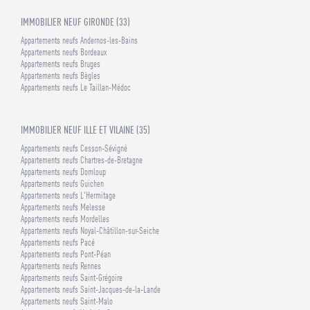
IMMOBILIER NEUF GIRONDE (33)
Appartements neufs Andernos-les-Bains
Appartements neufs Bordeaux
Appartements neufs Bruges
Appartements neufs Bègles
Appartements neufs Le Taillan-Médoc
IMMOBILIER NEUF ILLE ET VILAINE (35)
Appartements neufs Cesson-Sévigné
Appartements neufs Chartres-de-Bretagne
Appartements neufs Domloup
Appartements neufs Guichen
Appartements neufs L'Hermitage
Appartements neufs Melesse
Appartements neufs Mordelles
Appartements neufs Noyal-Châtillon-sur-Seiche
Appartements neufs Pacé
Appartements neufs Pont-Péan
Appartements neufs Rennes
Appartements neufs Saint-Grégoire
Appartements neufs Saint-Jacques-de-la-Lande
Appartements neufs Saint-Malo