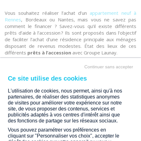
Vous souhaitez réaliser l’achat d’un
appartement neuf à
Rennes
, Bordeaux ou Nantes, mais vous ne savez pas
comment le financer ? Savez-vous qu’il existe différents
prêts d’aide à l’accession ? Ils sont proposés dans l’objectif
de faciliter l’achat d’une résidence principale aux ménages
disposant de revenus modestes. État des lieux de ces
différents
prêts à l’accession
avec Groupe Launay.
Continuer sans accepter
LE PRÊT À TAUX ZÉRO (PTZ)
L'utilisation de cookies, nous permet, ainsi qu'à nos
partenaires, de réaliser des statistiques anonymes
Pour vous aider à financer une partie de l’achat de votre
de visites pour améliorer votre expérience sur notre
résidence principale, il est possible d’obtenir un PTZ. Il s’agit
site, de vous proposer des contenus, services et
d’un crédit immobilier aidé par l’État qui vous est accordé
publicités adaptés à vos centres d'intérêt ainsi que
avec un taux d’intérêt nul. Ainsi, vous ne remboursez que ce
des fonctions de partage sur les réseaux sociaux.
que vous empruntez. Toutefois, certains prérequis sont
Vous pouvez paramétrer vos préférences en
nécessaires pour être éligible au PTZ :
cliquant sur "Personnaliser vos choix", accepter le