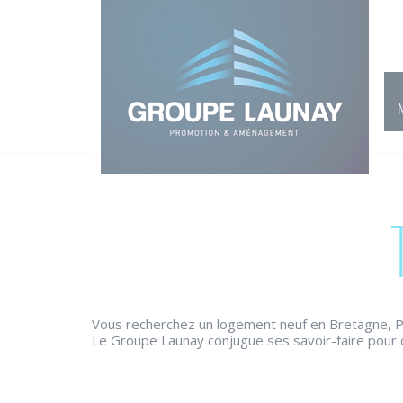
Groupe Launay: gestion des cookies
Vous recherchez un logement neuf en Bretagne, P
Le Groupe Launay conjugue ses savoir-faire pour 
Des résidences neuves qui combinent architecture 
sont situés dans des quartiers privilégiés au se