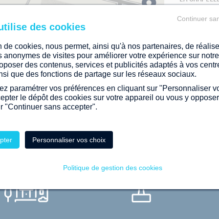
Continuer sa
on de cookies, nous permet, ainsi qu'à nos partenaires, de réalis
es anonymes de visites pour améliorer votre expérience sur notre 
50m
oposer des contenus, services et publicités adaptés à vos centr
©
contributeurs OpenStreetMap
Powered by
ainsi que des fonctions de partage sur les réseaux sociaux.
z paramétrer vos préférences en cliquant sur "Personnaliser v
cepter le dépôt des cookies sur votre appareil ou vous y oppose
ur "Continuer sans accepter".
RQUOI CHOISIR
LE GROUPE LAUN
pter
Personnaliser vos choix
Politique de gestion des cookies