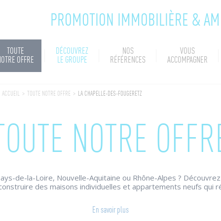
PROMOTION IMMOBILIÈRE & A
TOUTE
DÉCOUVREZ
NOS
VOUS
NOTRE OFFRE
LE GROUPE
RÉFÉRENCES
ACCOMPAGNER
ACCUEIL
>
TOUTE NOTRE OFFRE
>
LA CHAPELLE-DES-FOUGERETZ
TOUTE NOTRE OFFR
ays-de-la-Loire, Nouvelle-Aquitaine ou Rhône-Alpes ? Découvrez
construire des maisons individuelles et appartements neufs qui r
raffinée, prestations de qualité, harmonie des ambiances intérie
in de communes dynamiques.
En savoir plus