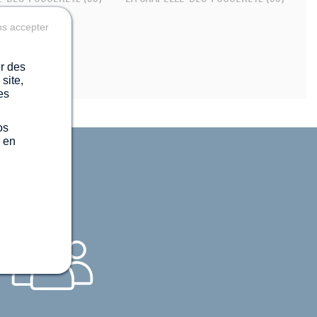
ns accepter
er des
site,
es
os
r en
AY
?