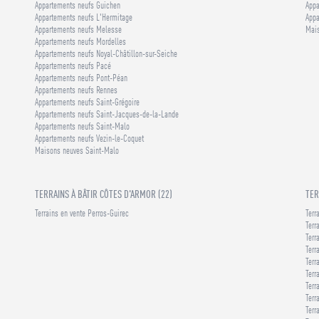
Appartements neufs Guichen
Appa
Appartements neufs L'Hermitage
Appa
Appartements neufs Melesse
Mai
Appartements neufs Mordelles
Appartements neufs Noyal-Châtillon-sur-Seiche
Appartements neufs Pacé
Appartements neufs Pont-Péan
Appartements neufs Rennes
Appartements neufs Saint-Grégoire
Appartements neufs Saint-Jacques-de-la-Lande
Appartements neufs Saint-Malo
Appartements neufs Vezin-le-Coquet
Maisons neuves Saint-Malo
TERRAINS À BÂTIR CÔTES D'ARMOR (22)
TER
Terrains en vente Perros-Guirec
Terr
Terr
Terr
Terr
Terr
Terr
Terr
Terr
Terr