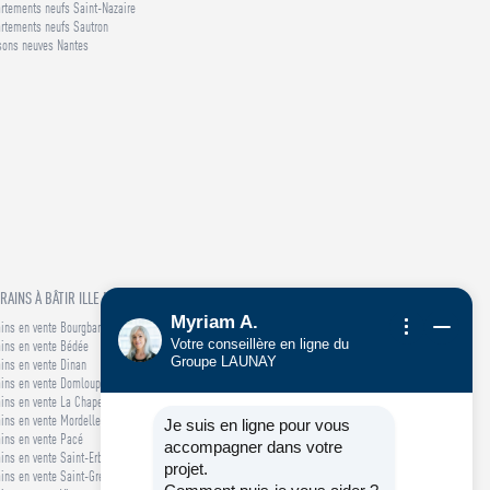
rtements neufs Saint-Nazaire
rtements neufs Sautron
sons neuves Nantes
RAINS À BÂTIR ILLE ET VILAINE (35)
Myriam A.
ains en vente Bourgbarré
Votre conseillère en ligne du
ains en vente Bédée
Groupe LAUNAY
ains en vente Dinan
ains en vente Domloup
ains en vente La Chapelle-des-Fougeretz
ains en vente Mordelles
Je suis en ligne pour vous
ains en vente Pacé
accompagner dans votre
ains en vente Saint-Erblon
projet.
ains en vente Saint-Grégoire