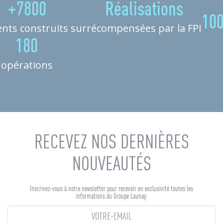
+7800
Réalisations
10
nts construits sur
récompensées par la FPI
180
opérations
RECEVEZ NOS DERNIÈRES
NOUVEAUTÉS
Inscrivez-vous à notre newsletter pour recevoir en exclusivité toutes les
informations du Groupe Launay.