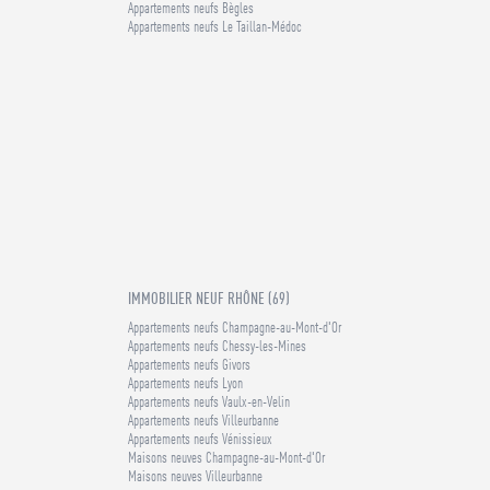
Appartements neufs Bègles
Appartements neufs Le Taillan-Médoc
IMMOBILIER NEUF RHÔNE (69)
Appartements neufs Champagne-au-Mont-d'Or
Appartements neufs Chessy-les-Mines
Appartements neufs Givors
Appartements neufs Lyon
Appartements neufs Vaulx-en-Velin
Appartements neufs Villeurbanne
Appartements neufs Vénissieux
Maisons neuves Champagne-au-Mont-d'Or
Maisons neuves Villeurbanne