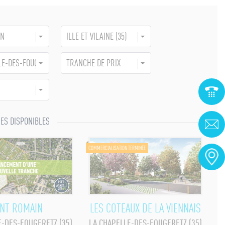
uitaine ou Rhône-Alpes.
EN
ILLE ET VILAINE (35)
LE-DES-FOUGERETZ
TRANCHE DE PRIX
ES DISPONIBLES
COMMERCIALISATION TERMINÉE
NT ROMAIN
LES COTEAUX DE LA VIENNAIS
E-DES-FOUGERETZ (35)
LA CHAPELLE-DES-FOUGERETZ (35)