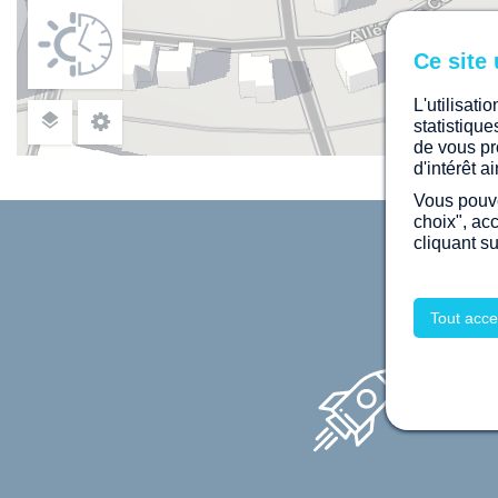
L'utilisati
statistiqu
de vous pr
d'intérêt 
Vous pouve
choix", ac
cliquant s
POU
Tout acce