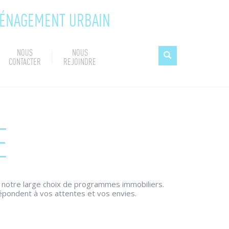
MÉNAGEMENT URBAIN
NOUS
NOUS
CONTACTER
REJOINDRE
E
 notre large choix de programmes immobiliers.
épondent à vos attentes et vos envies.
ures… Tous nos projets d'immobilier résidentiel