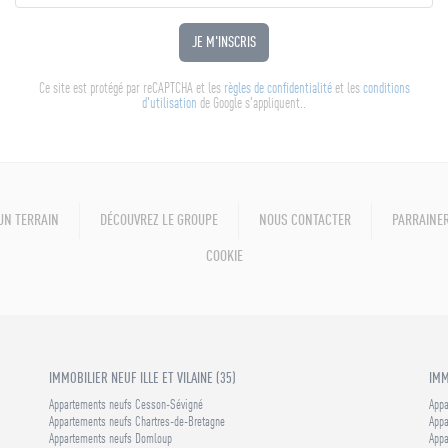
JE M'INSCRIS
Ce site est protégé par reCAPTCHA et les
règles de confidentialité
et les
conditions
d'utilisation
de Google s'appliquent..
UN TERRAIN
DÉCOUVREZ LE GROUPE
NOUS CONTACTER
PARRAINER
COOKIE
IMMOBILIER NEUF ILLE ET VILAINE (35)
IMM
Appartements neufs Cesson-Sévigné
Appa
Appartements neufs Chartres-de-Bretagne
Appa
Appartements neufs Domloup
Appa