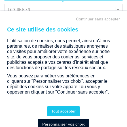
intérieures… Tous nos projets d'immobilier résidentiel sont
situés dans des quartiers privilégiés au sein de communes
TYPE DE BIEN
dynamiques.
Continuer sans accepter
Laissez-vous séduire et devenez propriétaire d’un bien
RHÔNE (69)
immobilier neuf en Bretagne, Pays de la Loire, Nouvelle-
Aquitaine ou Rhône-Alpes.
CHAMPAGNE-AU-MONT-D'OR
L'utilisation de cookies, nous permet, ainsi qu'à nos
partenaires, de réaliser des statistiques anonymes
de visites pour améliorer votre expérience sur notre
TRANCHE DE PRIX
site, de vous proposer des contenus, services et
publicités adaptés à vos centres d'intérêt ainsi que
des fonctions de partage sur les réseaux sociaux.
ÉTAPE
Vous pouvez paramétrer vos préférences en
cliquant sur "Personnaliser vos choix", accepter le
dépôt des cookies sur votre appareil ou vous y
2 PROGRAMMES DISPONIBLES
opposer en cliquant sur "Continuer sans accepter".
EN TRAVAUX
Tout accepter
Personnaliser vos choix