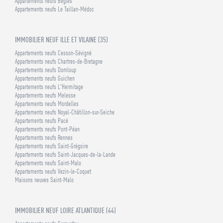
Appartements neufs Bègles
Appartements neufs Le Taillan-Médoc
IMMOBILIER NEUF ILLE ET VILAINE (35)
Appartements neufs Cesson-Sévigné
Appartements neufs Chartres-de-Bretagne
Appartements neufs Domloup
Appartements neufs Guichen
Appartements neufs L'Hermitage
Appartements neufs Melesse
Appartements neufs Mordelles
Appartements neufs Noyal-Châtillon-sur-Seiche
Appartements neufs Pacé
Appartements neufs Pont-Péan
Appartements neufs Rennes
Appartements neufs Saint-Grégoire
Appartements neufs Saint-Jacques-de-la-Lande
Appartements neufs Saint-Malo
Appartements neufs Vezin-le-Coquet
Maisons neuves Saint-Malo
IMMOBILIER NEUF LOIRE ATLANTIQUE (44)