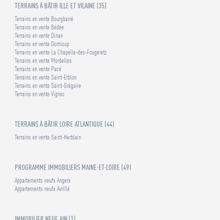
TERRAINS À BÂTIR ILLE ET VILAINE (35)
Terrains en vente Bourgbarré
Terrains en vente Bédée
Terrains en vente Dinan
Terrains en vente Domloup
Terrains en vente La Chapelle-des-Fougeretz
Terrains en vente Mordelles
Terrains en vente Pacé
Terrains en vente Saint-Erblon
Terrains en vente Saint-Grégoire
Terrains en vente Vignoc
TERRAINS À BÂTIR LOIRE ATLANTIQUE (44)
Terrains en vente Saint-Herblain
PROGRAMME IMMOBILIERS MAINE-ET-LOIRE (49)
Appartements neufs Angers
Appartements neufs Avrillé
IMMOBILIER NEUF AIN (1)