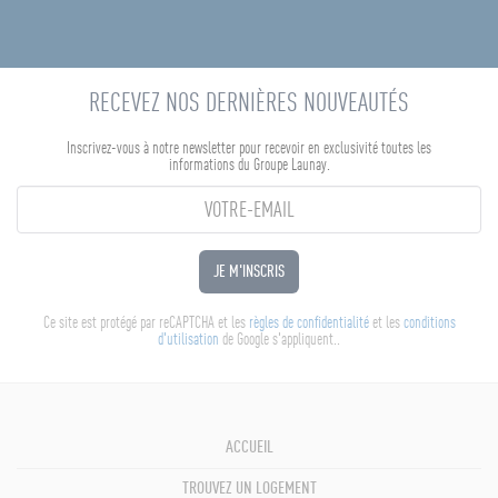
RECEVEZ NOS DERNIÈRES NOUVEAUTÉS
Inscrivez-vous à notre newsletter pour recevoir en exclusivité toutes les
informations du Groupe Launay.
JE M'INSCRIS
Ce site est protégé par reCAPTCHA et les
règles de confidentialité
et les
conditions
d'utilisation
de Google s'appliquent..
ACCUEIL
TROUVEZ UN LOGEMENT