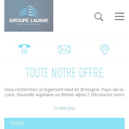
Groupe Launay: gestion des cookies
Toggle
navigat
TOUTE NOTRE OFFRE
Vous recherchez un logement neuf en Bretagne, Pays-de-la-
Loire, Nouvelle-Aquitaine ou Rhône-Alpes ? Découvrez notre
large choix de programmes immobiliers.
Le Groupe Launay conjugue ses savoir-faire pour construire
En savoir plus
des maisons individuelles et appartements neufs qui
répondent à vos attentes et vos envies.
Des résidences neuves qui combinent architecture raffinée,
FILTRER
prestations de qualité, harmonie des ambiances