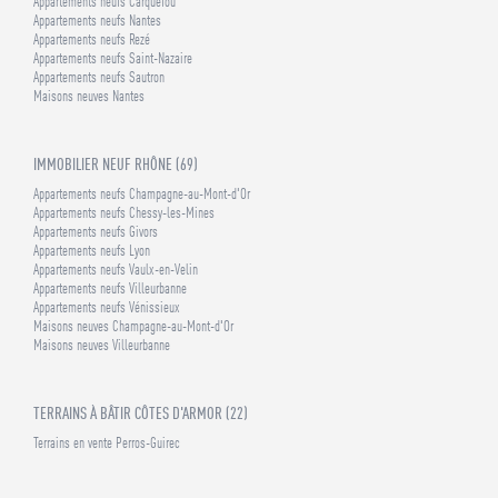
Appartements neufs Carquefou
Appartements neufs Nantes
Appartements neufs Rezé
Appartements neufs Saint-Nazaire
Appartements neufs Sautron
Maisons neuves Nantes
IMMOBILIER NEUF RHÔNE (69)
Appartements neufs Champagne-au-Mont-d'Or
Appartements neufs Chessy-les-Mines
Appartements neufs Givors
Appartements neufs Lyon
Appartements neufs Vaulx-en-Velin
Appartements neufs Villeurbanne
Appartements neufs Vénissieux
Maisons neuves Champagne-au-Mont-d'Or
Maisons neuves Villeurbanne
TERRAINS À BÂTIR CÔTES D'ARMOR (22)
Terrains en vente Perros-Guirec