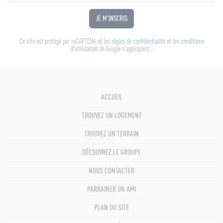
JE M'INSCRIS
Ce site est protégé par reCAPTCHA et les
règles de confidentialité
et les
conditions
d'utilisation
de Google s'appliquent..
ACCUEIL
TROUVEZ UN LOGEMENT
TROUVEZ UN TERRAIN
DÉCOUVREZ LE GROUPE
NOUS CONTACTER
PARRAINER UN AMI
PLAN DU SITE