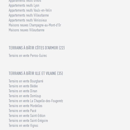
Appartements neufs Givors
Appartements neufs Lyon
Appartements neufs Vaulx-en-Velin
Appartements neufs Villeurbanne
Appartements neufs Vénissieux
Maisons neuves Champagne-au-Mont-d'Or
Maisons neuves Villeurbanne
TERRAINS À BÂTIR CÔTES D'ARMOR (22)
Terrains en vente Perros-Guirec
TERRAINS À BÂTIR ILLE ET VILAINE (35)
Terrains en vente Bourgbarré
Terrains en vente Bédée
Terrains en vente Dinan
Terrains en vente Domloup
Terrains en vente La Chapelle-des-Fougeretz
Terrains en vente Mordelles
Terrains en vente Pacé
Terrains en vente Saint-Erblon
Terrains en vente Saint-Grégoire
Terrains en vente Vignoc