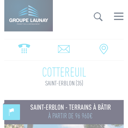
Groupe Launay: gestion des cookies
Toggle
navigat
COTTEREUIL
SAINT-ERBLON (35)
SAINT-ERBLON - TERRAINS À BÂTIR
À PARTIR DE
96 960€