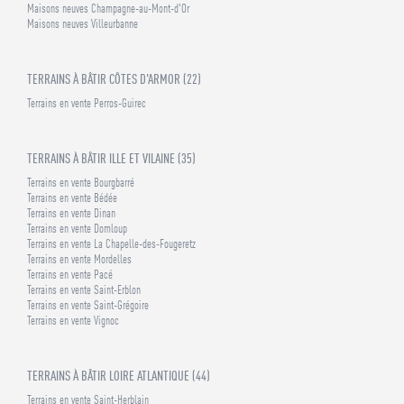
Maisons neuves Champagne-au-Mont-d'Or
Maisons neuves Villeurbanne
TERRAINS À BÂTIR CÔTES D'ARMOR (22)
Terrains en vente Perros-Guirec
TERRAINS À BÂTIR ILLE ET VILAINE (35)
Terrains en vente Bourgbarré
Terrains en vente Bédée
Terrains en vente Dinan
Terrains en vente Domloup
Terrains en vente La Chapelle-des-Fougeretz
Terrains en vente Mordelles
Terrains en vente Pacé
Terrains en vente Saint-Erblon
Terrains en vente Saint-Grégoire
Terrains en vente Vignoc
TERRAINS À BÂTIR LOIRE ATLANTIQUE (44)
Terrains en vente Saint-Herblain