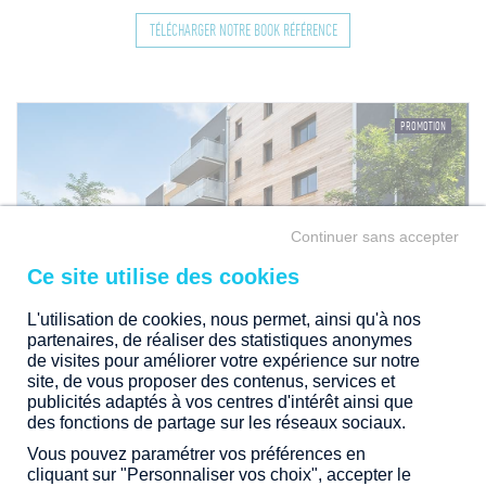
TÉLÉCHARGER NOTRE BOOK RÉFÉRENCE
PROMOTION
Continuer sans accepter
8
L'utilisation de cookies, nous permet, ainsi qu'à nos
TERRASSES DE CUCÉ -
CHANTEPIE (35)
partenaires, de réaliser des statistiques anonymes
de visites pour améliorer votre expérience sur notre
40 lots
site, de vous proposer des contenus, services et
Atelier Loyer
publicités adaptés à vos centres d'intérêt ainsi que
des fonctions de partage sur les réseaux sociaux.
Livraisons : 2015
Vous pouvez paramétrer vos préférences en
cliquant sur "Personnaliser vos choix", accepter le
Télécharger la fiche