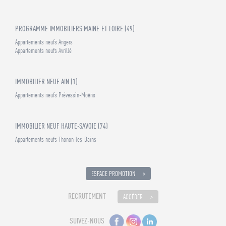
PROGRAMME IMMOBILIERS MAINE-ET-LOIRE (49)
Appartements neufs Angers
Appartements neufs Avrillé
IMMOBILIER NEUF AIN (1)
Appartements neufs Prévessin-Moëns
IMMOBILIER NEUF HAUTE-SAVOIE (74)
Appartements neufs Thonon-les-Bains
ESPACE PROMOTION
RECRUTEMENT
ACCÉDER
BIENVENUE CHEZ GROUPE LAUNAY !
Je suis à votre disposition sur le chat 100% humain
pour vous accompagner !
😊
SUIVEZ-NOUS