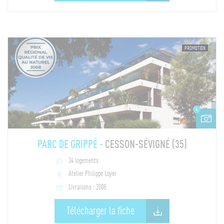
PROMOTION
4
PARC DE GRIPPÉ -
CESSON-SÉVIGNÉ (35)
34 logements
Atelier Philippe Loyer
Livraisons : 2008
Télécharger la fiche