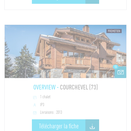
PROMOTION
13
OVERVIEW -
COURCHEVEL (73)
1 chalet
IP3
Livraisons : 2013
Télécharger la fiche