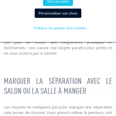
Tout accepter
Personnaliser vos choix
Tout d’abord, une cuisine ouverte, qu’elle soit grande ou
petite, doit, à l’instar d’une cuisine fermée, rester pratique. Il
faut ainsi veiller au fameux triangle d’activités : le coin
Politique de gestion des cookies
cuisson, l'évier et le réfrigérateur doivent être à distance
égale et assez proches les uns des autres. N’oubliez pas
non plus de choisir des rangements pratiques et
fonctionnels : une cuisine mal rangée paraîtra plus petite et
ne vous incitera pas à cuisiner.
MARQUER LA SÉPARATION AVEC LE
SALON OU LA SALLE À MANGER
Les moyens ne manquent pas pour marquer une séparation
sans poser de cloisons. Vous pouvez utiliser la peinture, soit