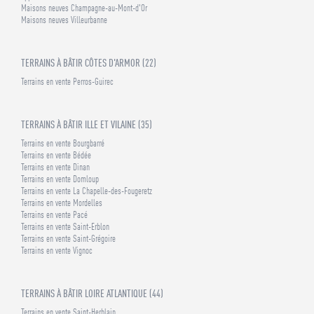
Maisons neuves Champagne-au-Mont-d'Or
Maisons neuves Villeurbanne
TERRAINS À BÂTIR CÔTES D'ARMOR (22)
Terrains en vente Perros-Guirec
TERRAINS À BÂTIR ILLE ET VILAINE (35)
Terrains en vente Bourgbarré
Terrains en vente Bédée
Terrains en vente Dinan
Terrains en vente Domloup
Terrains en vente La Chapelle-des-Fougeretz
Terrains en vente Mordelles
Terrains en vente Pacé
Terrains en vente Saint-Erblon
Terrains en vente Saint-Grégoire
Terrains en vente Vignoc
TERRAINS À BÂTIR LOIRE ATLANTIQUE (44)
Terrains en vente Saint-Herblain