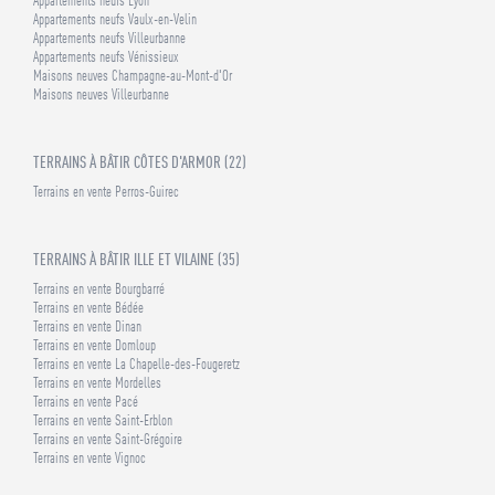
Appartements neufs Lyon
Appartements neufs Vaulx-en-Velin
Appartements neufs Villeurbanne
Appartements neufs Vénissieux
Maisons neuves Champagne-au-Mont-d'Or
Maisons neuves Villeurbanne
TERRAINS À BÂTIR CÔTES D'ARMOR (22)
Terrains en vente Perros-Guirec
TERRAINS À BÂTIR ILLE ET VILAINE (35)
Terrains en vente Bourgbarré
Terrains en vente Bédée
Terrains en vente Dinan
Terrains en vente Domloup
Terrains en vente La Chapelle-des-Fougeretz
Terrains en vente Mordelles
Terrains en vente Pacé
Terrains en vente Saint-Erblon
Terrains en vente Saint-Grégoire
Terrains en vente Vignoc