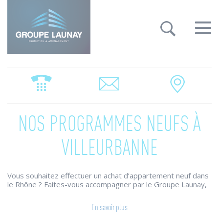
Groupe Launay: gestion des cookies
Toggle
navigat
NOS PROGRAMMES NEUFS À
VILLEURBANNE
Vous souhaitez effectuer un achat d’appartement neuf dans
le Rhône ? Faites-vous accompagner par le Groupe Launay,
acteur majeur de l’immobilier et soyez certain de trouver un
bien qui vous corresponde. Nos équipes se font un plaisir de
En savoir plus
vous conseiller dans la réalisation de votre projet.