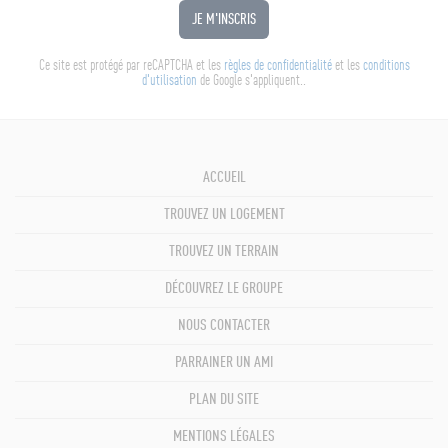
JE M'INSCRIS
Ce site est protégé par reCAPTCHA et les
règles de confidentialité
et les
conditions
d'utilisation
de Google s'appliquent..
ACCUEIL
TROUVEZ UN LOGEMENT
TROUVEZ UN TERRAIN
DÉCOUVREZ LE GROUPE
NOUS CONTACTER
PARRAINER UN AMI
PLAN DU SITE
MENTIONS LÉGALES