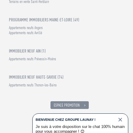
Terrains en vente Saint-Herblain
PROGRAMME IMMOBILIERS MAINE-ET-LOIRE (49)
Appartements neufs Angers
Appartements neufs Avrillé
IMMOBILIER NEUF AIN (1)
Appartements neufs Prévessin-Moëns
IMMOBILIER NEUF HAUTE-SAVOIE (74)
Appartements neufs Thonon-les-Bains
ESPACE PROMOTION
RECRUTEMENT
ACCÉDER
BIENVENUE CHEZ GROUPE LAUNAY !
Je suis à votre disposition sur le chat 100% humain
pour vous accompagner !
😊