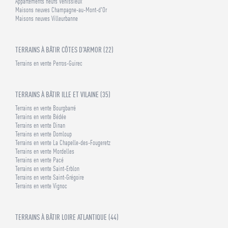
Appartements neufs Vénissieux
Maisons neuves Champagne-au-Mont-d'Or
Maisons neuves Villeurbanne
TERRAINS À BÂTIR CÔTES D'ARMOR (22)
Terrains en vente Perros-Guirec
TERRAINS À BÂTIR ILLE ET VILAINE (35)
Terrains en vente Bourgbarré
Terrains en vente Bédée
Terrains en vente Dinan
Terrains en vente Domloup
Terrains en vente La Chapelle-des-Fougeretz
Terrains en vente Mordelles
Terrains en vente Pacé
Terrains en vente Saint-Erblon
Terrains en vente Saint-Grégoire
Terrains en vente Vignoc
TERRAINS À BÂTIR LOIRE ATLANTIQUE (44)