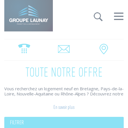
Groupe Launay: gestion des cookies
Toggle
navigat
TOUTE NOTRE OFFRE
Vous recherchez un logement neuf en Bretagne, Pays-de-la-
Loire, Nouvelle-Aquitaine ou Rhône-Alpes ? Découvrez notre
large choix de programmes immobiliers.
Le Groupe Launay conjugue ses savoir-faire pour construire
En savoir plus
des maisons individuelles et appartements neufs qui
répondent à vos attentes et vos envies.
Des résidences neuves qui combinent architecture raffinée,
FILTRER
prestations de qualité, harmonie des ambiances