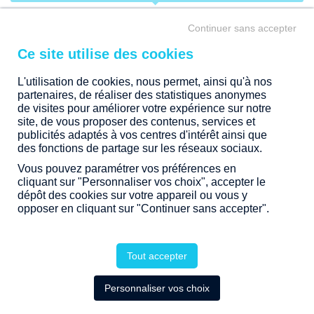
intérieures… Tous nos projets d'immobilier résidentiel sont
situés dans des quartiers privilégiés au sein de communes
TYPE DE BIEN
Continuer sans accepter
dynamiques.
Laissez-vous séduire et devenez propriétaire d’un bien
ILLE ET VILAINE (35)
immobilier neuf en Bretagne, Pays de la Loire, Nouvelle-
Aquitaine ou Rhône-Alpes.
L'utilisation de cookies, nous permet, ainsi qu'à nos
partenaires, de réaliser des statistiques anonymes
VIGNOC
de visites pour améliorer votre expérience sur notre
site, de vous proposer des contenus, services et
publicités adaptés à vos centres d'intérêt ainsi que
TRANCHE DE PRIX
des fonctions de partage sur les réseaux sociaux.
Vous pouvez paramétrer vos préférences en
ÉTAPE
cliquant sur "Personnaliser vos choix", accepter le
dépôt des cookies sur votre appareil ou vous y
opposer en cliquant sur "Continuer sans accepter".
1 PROGRAMME DISPONIBLE
COMMERCIALISATION TERMINÉE
Tout accepter
Personnaliser vos choix