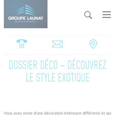
Groupe Launay: gestion des cookies
Toggle
navigat
DOSSIER DÉCO – DÉCOUVREZ
LE STYLE EXOTIQUE
Vous avez envie d’une décoration intérieure différente et qui