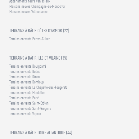
Appartements neufs Vénissieux
Maisons neuves Champagne-au-Mont-d'Or
Maisons neuves Villeurbanne
TERRAINS À BÂTIR CÔTES D'ARMOR (22)
Terrains en vente Perros-Guirec
TERRAINS À BÂTIR ILLE ET VILAINE (35)
Terrains en vente Bourgbarré
Terrains en vente Bédée
Terrains en vente Dinan
Terrains en vente Domloup
Terrains en vente La Chapelle-des-Fougeretz
Terrains en vente Mordelles
Terrains en vente Pacé
Terrains en vente Saint-Erblon
Terrains en vente Saint-Grégoire
Terrains en vente Vignoc
TERRAINS À BÂTIR LOIRE ATLANTIQUE (44)