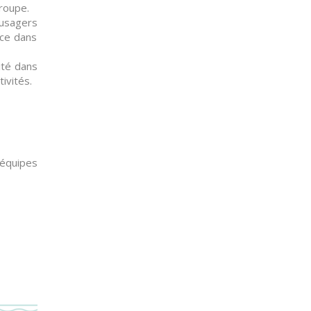
Groupe.
 usagers
ace dans
ité dans
tivités.
 équipes