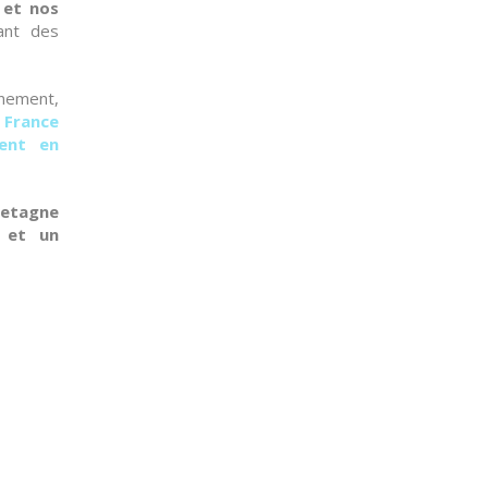
 et nos
iant des
nnement,
e
France
ment en
retagne
 et un