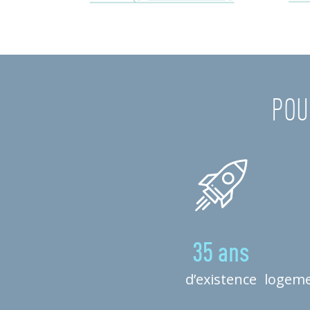
POU
35 ans
d’existence
logeme