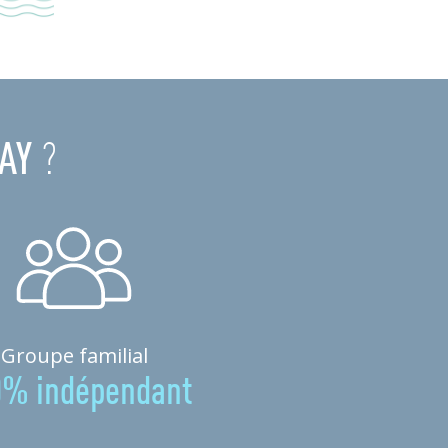
AY
?
Groupe familial
0% indépendant