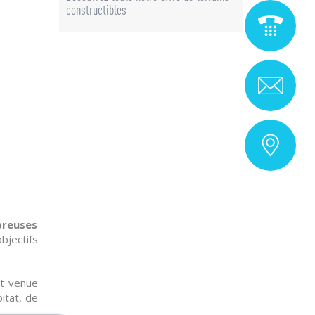
constructibles
breuses
bjectifs
st venue
itat, de