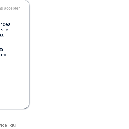
ns accepter
er des
site,
es
os
r en
vice du