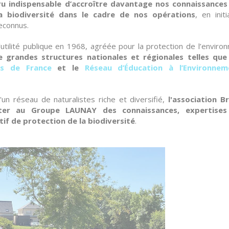
ru indispensable d’accroître davantage nos connaissances
a biodiversité dans le cadre de nos opérations
, en init
reconnus.
tilité publique en 1968, agréée pour la protection de l’enviro
grandes structures nationales et régionales telles qu
es de France
et le
Réseau d’Éducation à l’Environne
un réseau de naturalistes riche et diversifié,
l'association B
ter au Groupe LAUNAY des connaissances, expertises
f de protection de la biodiversité
.