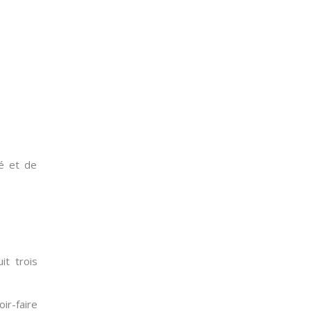
té et de
t trois
ir-faire