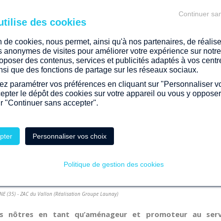
Continuer sa
on de cookies, nous permet, ainsi qu'à nos partenaires, de réalis
es anonymes de visites pour améliorer votre expérience sur notre 
oposer des contenus, services et publicités adaptés à vos centr
ainsi que des fonctions de partage sur les réseaux sociaux.
z paramétrer vos préférences en cliquant sur "Personnaliser v
cepter le dépôt des cookies sur votre appareil ou vous y oppose
ur "Continuer sans accepter".
pter
Personnaliser vos choix
Politique de gestion des cookies
E (35) - ZAC du Vallon (Réalisation Groupe Launay)
les nôtres en tant qu’aménageur et promoteur au ser